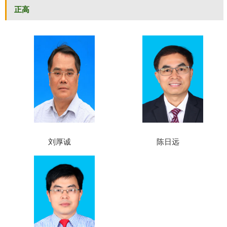
正高
刘厚诚
陈日远