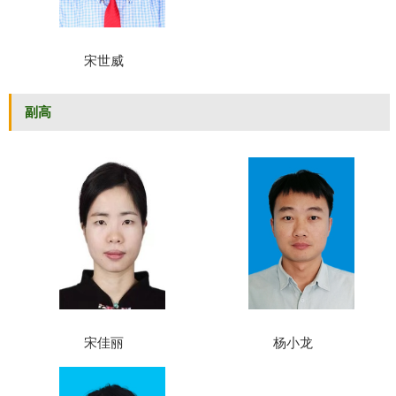
宋世威
副高
宋佳丽
杨小龙