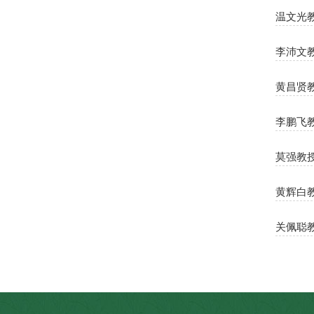
温文光
李沛文
黄昌贤
李鹏飞
莫强教
黄辉白
关佩聪