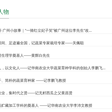
人物
·广州小故事｜“一骑红尘妃子笑”被广州这位李先生“改...
田间、足迹遍全国，记蔬菜专家栽培专家——关佩聪
树生理学奠基人——黄辉白先生
人，以文化人——记华南农业大学蔬菜育种学科的创始人李鹏飞...
干、简朴的蔬菜育种家 ——记李鹏飞教授
农业，集时代之贤——记无籽西瓜之父黄昌贤
品贮藏加工学科的奠基人 ——记华南农业大学李沛文教授