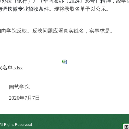
办法（试行）》（华南农办〔2024〕36号）精神
，经学
与调饮
微专业招收条件
。现将录取名单予以公示。
内向学院反映。反映问题应署真实姓名，实事求是。
单.xlsx
学院
月7日
ights Reservecd