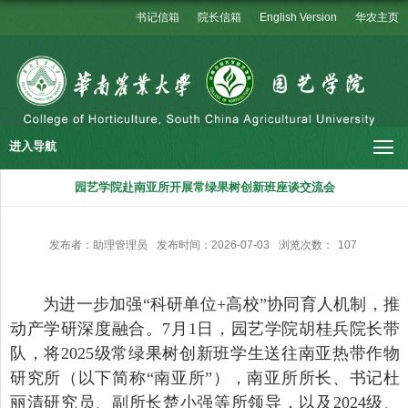
书记信箱
院长信箱
English Version
华农主页
进入导航
园艺学院赴南亚所开展常绿果树创新班座谈交流会
发布者：助理管理员
发布时间：2026-07-03
浏览次数：
107
为进一步加强“科研单位+高校”协同育人机制，推
动产学研深度融合。7月1日，园艺学院胡桂兵院长带
队，将2025级常绿果树创新班学生送往南亚热带作物
研究所（以下简称“南亚所”），南亚所所长、书记杜
丽清研究员、副所长楚小强等所领导，以及2024级、