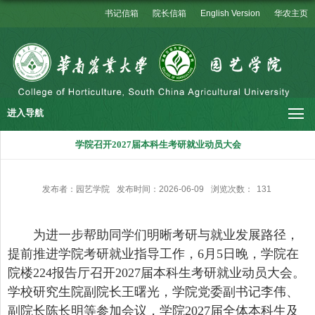
书记信箱
院长信箱
English Version
华农主页
进入导航
学院召开2027届本科生考研就业动员大会
发布者：园艺学院
发布时间：2026-06-09
浏览次数：
131
为进一步帮助同学们明晰考研与就业发展路径，
提前推进学院考研就业指导工作，6月5日晚，学院在
院楼224报告厅召开2027届本科生考研就业动员大会。
学校研究生院副院长王曙光，学院党委副书记李伟、
副院长陈长明等
参加
会议，学院202
7届全体本科生及