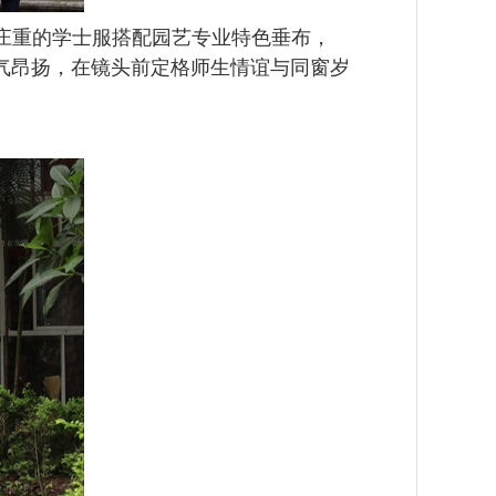
庄重的学士服搭配园艺专业特色垂布，
气昂扬，在镜头前定格师生情谊与同窗岁