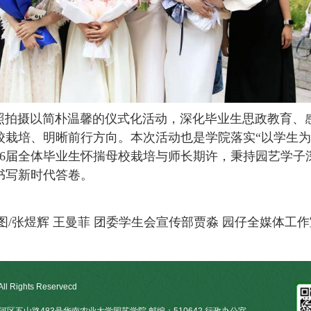
毕业照拍摄以简朴温馨的仪式化活动，深化毕业生思政教育
校栽培、明晰前行方向。本次活动也
是学院落实“
以
学生为
026届全体毕业生怀揣母校栽培与师长期许，秉持园艺学
书写新时代答卷。
图/张煜辉 王曼菲 团委学生会宣传部贾淼 园仔全媒体工作室
ights Reservecd