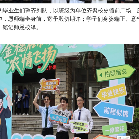
的毕业生们整齐列队，以班级为单位齐聚校史馆前广场。
中，恩师端坐身前，寄予殷切期许；学子们身姿端正、意
，铭记师恩校泽。