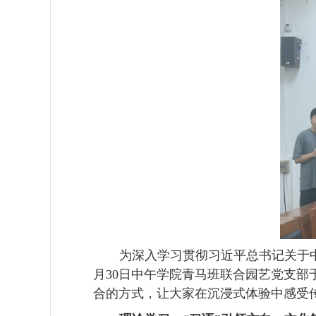
为深入学习贯彻习近平总书记关于
月
3
0
日中
午
学院
青马班联合园艺党支部
合的方式
，
让大家
在沉浸式体验中感受