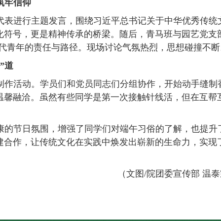
筑牢信仰
代表进行主题发言，围绕习近平总书记关于中华优秀传统
化符号，更是精神传承的桥梁。随后，青马班与园艺党支
时代青年的责任与路径。现场讨论气氛热烈，思想碰撞不断
”道
制作活动。学员们和党员同志们分组协作，开始动手缝制
温馨融洽。虽然有些同学是第一次接触针线活，但在互帮
康的节日氛围，增强了同学们对端午习俗的了解，也提升
建合作，让传统文化在
实践
中焕发出崭新的生命力，
实现
（
文图
/院团委宣传部 温泰