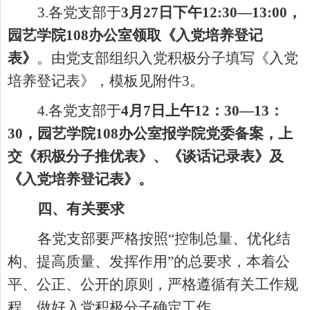
3.各党支部于
3
月
2
7
日下午
12:30—13:00，
园艺学院108办公室领取《入党培养登记
表》
。由党支部组织入党积极分子填写《入党
培养登记表》，模板见附件
3。
4.各党支部于
4
月
7
日上午
1
2
：
30—1
3
：
30，园艺学院108办公室报学院党委备案，上
交《积极分子推优表》、《谈话记录表》及
《入党培养登记表》。
四、有关要求
各党支部要严格按照
“控制总量、优化结
构、提高质量、发挥作用”的总要求，本着公
平、公正、公开的原则，严格遵循有关工作规
程，做好入党积极分子确定工作。