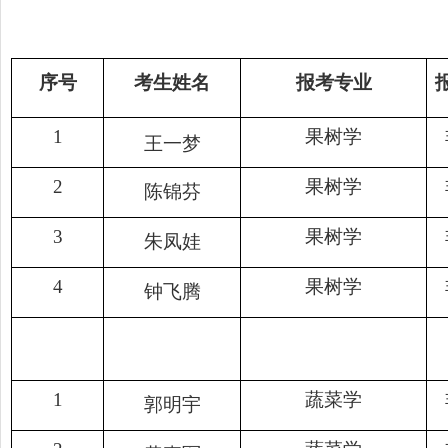
序号
考生姓名
报考专业
1
果树学
王一梦
2
果树学
陈锦芬
3
果树学
朱凤娃
4
果树学
钟飞腾
1
蔬菜学
郭明宇