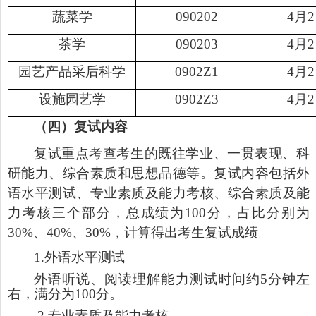
蔬菜学
090202
4
月
2
茶学
090203
4
月
2
园艺产品采后科学
0902Z1
4
月
2
设施园艺学
0902Z3
4
月
2
（四）复试内容
复试重点考查考生的既往学业、一贯表现、科
研能力、综合素质和思想品德等。复试内容包括外
语水平测试、专业素质及能力考核、综合素质及能
力考核三个部分，总成绩为
100
分，占比分别为
30%
、
40%
、
30%
，计算得出考生复试成绩。
1.
外语水平测试
外语听说、阅读理解能力测试时间约
5
分钟左
右，满分为
100
分。
2.
专业素质及能力考核