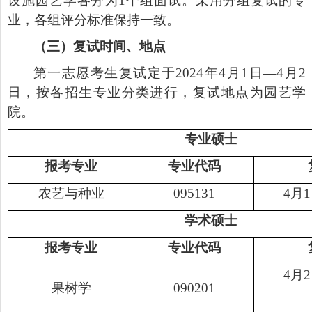
设施园艺学
各
分为
1
个组面试。采用分组复试的专
业，各组评分标准保持一致。
（三）复试时间、地点
第一志愿考生复试定于
2024
年
4
月
1
日
—4
月
2
日，按各招生专业分类进行，复试地点为园艺学
院。
专业硕士
报考专业
专业代码
农艺与种业
095131
4
月
1
学术硕士
报考专业
专业代码
4
月
2
果树学
090201