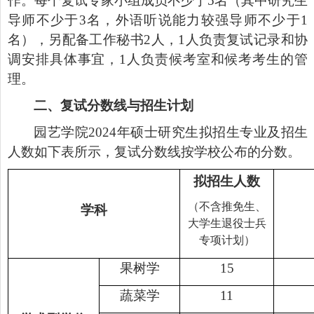
作。每个复试专家小组成员不少于
5
名（其中研究生
导师不少于
3
名，外语听说能力较强导师不少于
1
名），另配备工作秘书
2
人，
1
人负责复试记录和协
调安排具体事宜，
1
人负责候考室和候考考生的管
理。
二、复试分数线与招生计划
园艺学院
2024
年硕士研究生拟招生专业及招生
人数如下表所示，复试分数线按学校公布的分数。
拟招生人数
（不含推免生、
学科
大学生退役士兵
专项计划）
果树学
15
蔬菜学
11