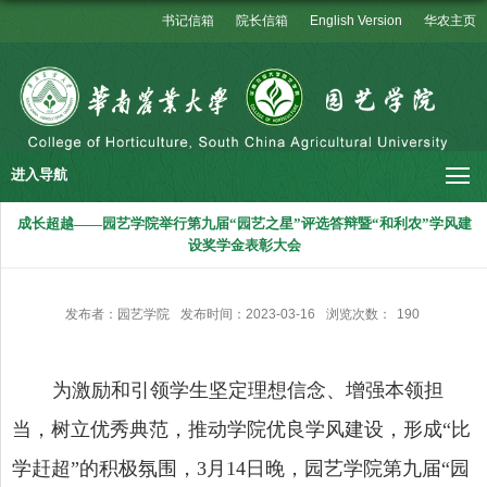
书记信箱
院长信箱
English Version
华农主页
进入导航
成长超越——园艺学院举行第九届“园艺之星”评选答辩暨“和利农”学风建
设奖学金表彰大会
发布者：园艺学院
发布时间：2023-03-16
浏览次数：
190
为激励和引领学生坚定理想信念、增强本领担
当，树立优秀典范，推动学院优良学风建设，形成“比
学赶超”的积极氛围，
3
月
14
日晚，园艺学院第九届“园