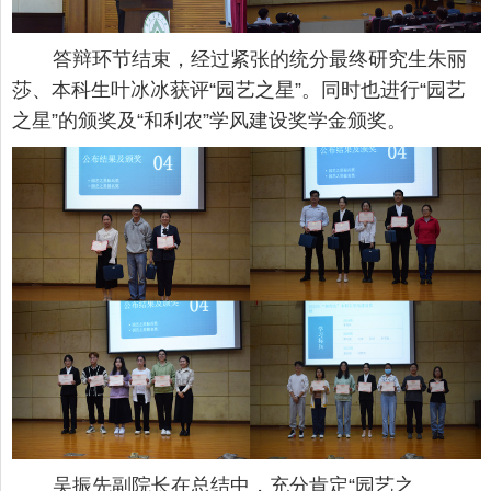
答辩环节结束，经过紧张的统分最终研究生朱丽
莎、本科生叶冰冰获评“园艺之星”。同时也进行“园艺
之星”的颁奖及“和利农”学风建设奖学金颁奖。
吴振先副院长在总结中，充分肯定“园艺之